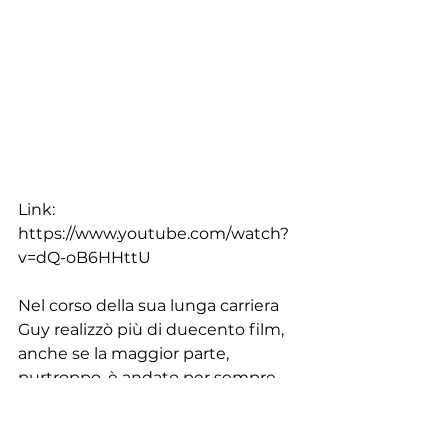
Link: 
https://www.youtube.com/watch?
v=dQ-oB6HHttU
Nel corso della sua lunga carriera 
Guy realizzò più di duecento film, 
anche se la maggior parte, 
purtroppo, è andato per sempre 
distrutto o non più reperibile.