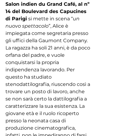
Salon indien du Grand Café, al nº 
14 del Boulevard des Capucines 
di Parigi
 si mette in scena “
un 
nuovo spettacolo
”, Alice è 
impiegata come segretaria presso 
gli uffici della Gaumont Company. 
La ragazza ha soli 21 anni, è da poco 
orfana del padre, e vuole 
conquistarsi la propria 
indipendenza lavorando. Per 
questo ha studiato 
stenodattilografia, riuscendo così a 
trovare un posto di lavoro, anche 
se non sarà certo la dattilografia a 
caratterizzare la sua esistenza. La 
giovane età e il ruolo ricoperto 
presso la neonata casa di 
produzione cinematografica, 
infatti, non le impediranno di farsi 