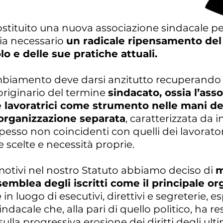
tituito una nuova associazione sindacale p
ia necessario
un radicale ripensamento del
lo e delle sue pratiche attuali.
biamento deve darsi anzitutto recuperando 
 originario del termine
sindacato, ossia l’ass
e lavoratrici come strumento nelle mani deg
rganizzazione separata
, caratterizzata da i
spesso non coincidenti con quelli dei lavoratori
 scelte e necessità proprie.
motivi nel nostro Statuto abbiamo deciso di
m
semblea degli iscritti come il principale o
e
in luogo di esecutivi, direttivi e segreterie, 
indacale che, alla pari di quello politico, ha r
ulla progressiva erosione dei diritti degli ulti