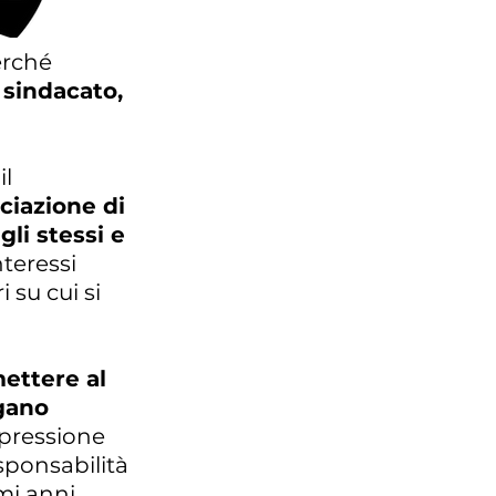
erché
 sindacato,
il
ociazione di
li stessi e
nteressi
 su cui si
ettere al
rgano
espressione
esponsabilità
mi anni.