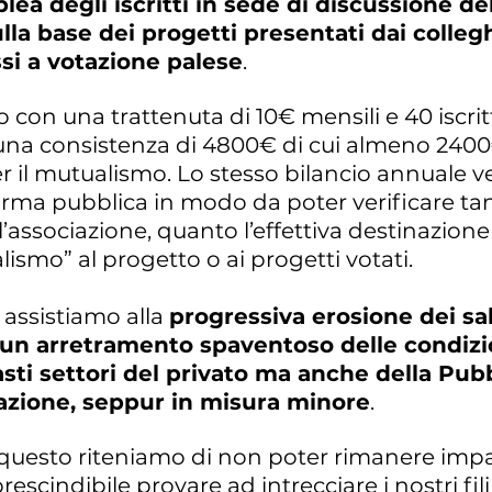
lea degli iscritti in sede di discussione de
lla base dei progetti presentati dai colleghi
i a votazione palese
.
con una trattenuta di 10€ mensili e 40 iscritt
na consistenza di 4800€ di cui almeno 2400
r il mutualismo. Lo stesso bilancio annuale v
forma pubblica in modo da poter verificare ta
l’associazione, quanto l’effettiva destinazion
lismo” al progetto o ai progetti votati.
assistiamo alla
progressiva erosione dei sal
d un arretramento spaventoso delle condizi
asti settori del privato ma anche della Pub
zione, seppur in misura minore
.
 questo riteniamo di non poter rimanere impas
escindibile provare ad intrecciare i nostri fili