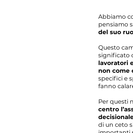
Abbiamo cos
pensiamo s
del suo ruo
Questo cam
significato
lavoratori 
non come o
specifici e 
fanno calare
Per questi 
centro l’as
decisional
di un ceto s
importanti s