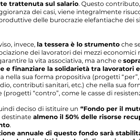
e trattenuta sul salario
. Questo contributo,
ioranza dei casi, viene integralmente risucc
produttive delle burocrazie elefantiache dei 
viso, invece,
la tessera è lo strumento
che se
sociazione dei lavoratori dei mezzi economici 
garantire la vita associativa, ma anche e
sopra
e finanziare la solidarietà tra lavoratori 
sia nella sua forma propositiva (progetti “per
dio, contributi sanitari, etc.) che nella sua fo
e (progetti “contro”, come le casse di resisten
ndi deciso di istituire un
“Fondo per il mut
 destinate
almeno il 50% delle risorse recu
nto
.
ione annuale di questo fondo sarà stabilit