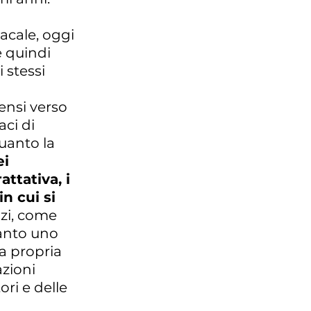
acale, oggi
e quindi
i stessi
sensi verso
aci di
quanto la
ei
attativa, i
n cui si
zi, come
tanto uno
a propria
azioni
ri e delle