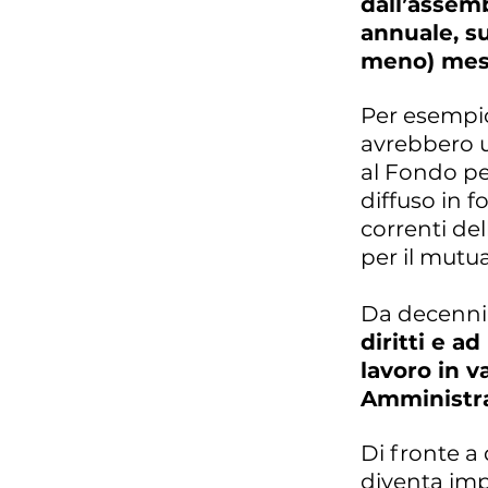
dall’assemb
annuale, su
meno) mess
Per esempio 
avrebbero u
al Fondo pe
diffuso in 
correnti del
per il mutua
Da decenni 
diritti e a
lavoro in v
Amministra
Di fronte a
diventa impr