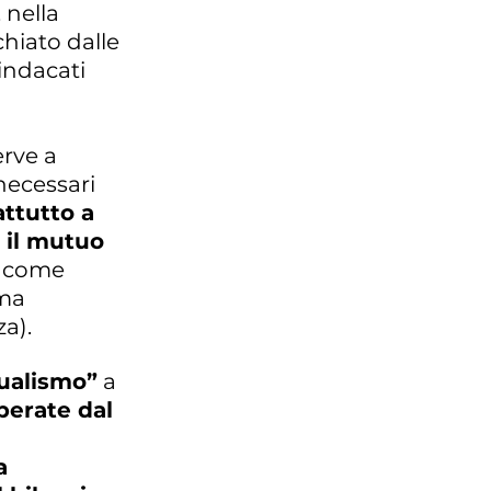
 nella
hiato dalle
sindacati
rve a
necessari
ttutto a
e il mutuo
”, come
rma
za).
ualismo”
a
perate dal
a