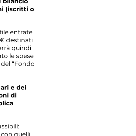
l bilancio
 (iscritti o
ile entrate
€ destinati
errà quindi
nto le spese
e del “Fondo
ari e dei
oni di
blica
sibili:
 con quelli