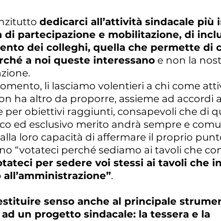
nzitutto
dedicarci all’attività sindacale più
a di partecipazione e mobilitazione, di incl
ento dei colleghi, quella che permette di
erché a noi queste interessano
e non la nos
zione.
 momento, li lasciamo volentieri a chi come atti
on ha altro da proporre, assieme ad accordi a
e per obiettivi raggiunti, consapevoli che di q
unico ed esclusivo merito andrà sempre e com
 alla loro capacità di affermare il proprio punto
cono “votateci perché sediamo ai tavoli che co
tateci per sedere voi stessi ai tavoli che 
all’amministrazione”
.
estituire senso anche al principale strume
ad un progetto sindacale: la tessera e la