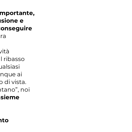
 importante,
usione e
 conseguire
tra
vità
l ribasso
ualsiasi
unque ai
 di vista.
ntano”, noi
insieme
nto