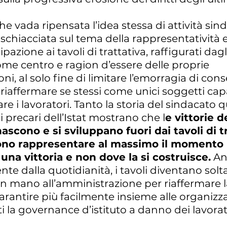
 vada ripensata l’idea stessa di attività sind
schiacciata sul tema della rappresentatività 
pazione ai tavoli di trattativa, raffigurati dagl
ome centro e ragion d’essere delle proprie
ni, al solo fine di limitare l’emorragia di con
e riaffermare se stessi come unici soggetti cap
e i lavoratori. Tanto la storia del sindacato 
 precari dell’Istat mostrano che l
e vittorie d
nascono e si sviluppano fuori dai tavoli di tr
ono rappresentare al massimo il momento i
a una vittoria e non dove la si costruisce.
An
ente dalla quotidianità, i tavoli diventano sol
n mano all’amministrazione per riaffermare l
garantire più facilmente insieme alle organizz
 la governance d’istituto a danno dei lavorato