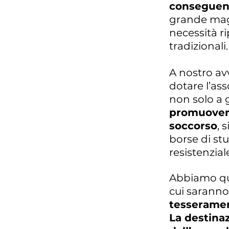
conseguent
grande magg
necessità ri
tradizionali.
A nostro av
dotare l’as
non solo a 
promuovere 
soccorso
, 
borse di stu
resistenzial
Abbiamo qui
cui saranno
tesserame
La destinaz