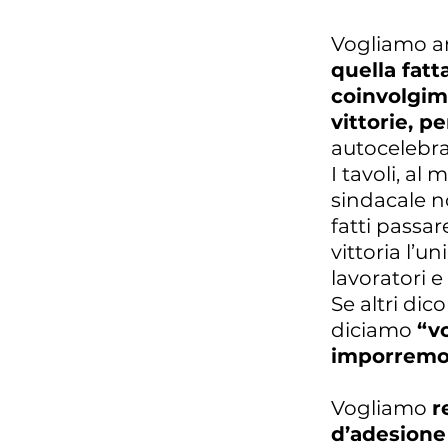
Vogliamo a
quella fatt
coinvolgim
vittorie, p
autocelebra
I tavoli, al
sindacale n
fatti passar
vittoria l’
lavoratori e
Se altri di
diciamo
“vo
imporremo 
Vogliamo
r
d’adesione 