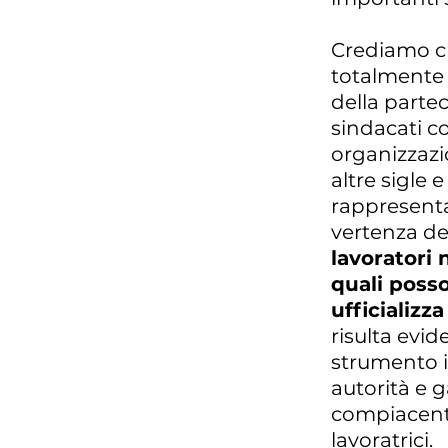
Crediamo che
totalmente 
della parteci
sindacati c
organizzazio
altre sigle 
rappresentar
vertenza dei
lavoratori 
quali poss
ufficializz
risulta evid
strumento i
autorità e 
compiacenti
lavoratrici.