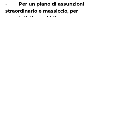
-          
Per un piano di assunzioni 
straordinario e massiccio, per 
una statistica pubblica 
indipendente, finanziata e di 
qualità
-          
Per il diritto alla crescita 
professionale, per la difesa e il 
rilancio dei salari
-          
Per un radicale cambio 
culturale e generazionale ai 
vertici dell’ISTAT
20 GIUGNO SCIOPERO INTERA 
GIORNATA
ORE 9 – PIAZZA DELL’ESQUILINO
ORE 15 – PALAZZO VIDONI 