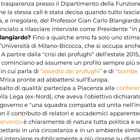
 trasparenza presso il Dipartimento della Funzion
che la stessa call è stata decisa quando tutto lasci
 e irregolare, del Professor Gian Carlo Blangiardo
ciato a rilasciare interviste come Presidente “in 
Blangiardo? 
Fino a qualche anno fa solo uno stima
’Università di Milano-Bicocca, che si occupa anche
 partire dalla "crisi dei profughi" dell'estate 2015, 
i cominciano ad assumere un profilo sempre più sc
in cui parla di 
“assedio dei profughi”
 e di 
“bombe 
 Africa pronte ad abbattersi sull’Europa.
salto di qualità: partecipa a Piacenza alla 
confere
ella Lega (ex-Nord), che aveva l'obiettivo dichiarato
overno e "una squadra compatta ed unita nell’in
con il contributo di relatori e accademici apparen
tervento
 è chiaramente di natura tutta politica e s
ettarsi in una circostanza e in un ambiente simile
i interviene pubblicamente a più riprese su divers