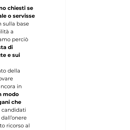
mo chiesti se 
le o servisse 
n sulla base 
ità a 
vamo perciò 
ta di 
te e sui 
to della 
ovare 
ncora in 
in modo 
gani che 
 candidati 
 dall’onere 
o ricorso al 