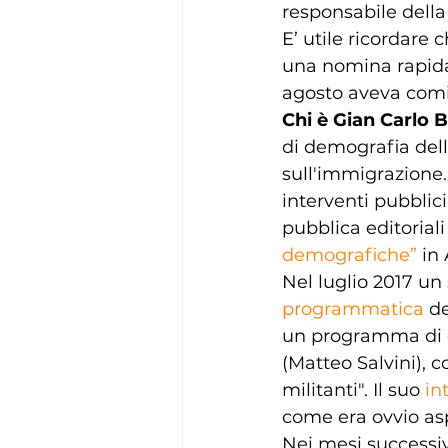
responsabile della
E’ utile ricordare 
una nomina rapida,
agosto aveva comin
Chi è Gian Carlo 
di demografia dell
sull'immigrazione. A
interventi pubblic
pubblica editoriali 
demografiche”
 in
Nel luglio 2017 un 
programmatica
 d
un programma di g
(Matteo Salvini), 
militanti". Il suo 
in
come era ovvio asp
Nei mesi successiv