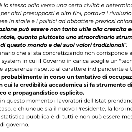
lo stesso odio verso una certa civiltà e determinat
per altri presupposti e altri fini, portava i rivoluzio
e in stalle e i politici ad abbattere preziosi chiostr
azione può essere non tanto utile alla crescita
tale, quanto piuttosto uno straordinario strum
di questo mondo e dei suoi valori tradizionali
".
enario che si sta concretizzando non corrisponde al
system in cui il Governo in carica sceglie un "tecni
 apparenze rispetto al carattere indipendente e t
 
probabilmente in corso un tentativo di occupazi
 in cui la credibilità accademica si fa strumento d
o e propagandistico esplicito.
in questo momento i lavoratori dell’Istat prendano
aso, e chiunque sia il nuovo Presidente, la loro ind
a statistica pubblica è di tutti e non può essere mes
di governo.