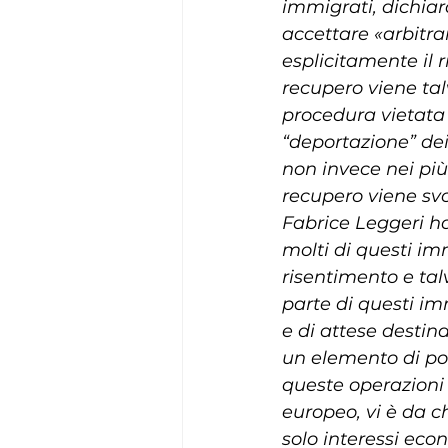
immigrati, dichiara
accettare «arbitra
esplicitamente il r
recupero viene talv
procedura vietata 
“deportazione” dei 
non invece nei più 
recupero viene svol
Fabrice Leggeri h
molti di questi im
risentimento e talv
parte di questi im
e di attese desti
un elemento di pot
queste operazioni 
europeo, vi è da c
solo interessi eco