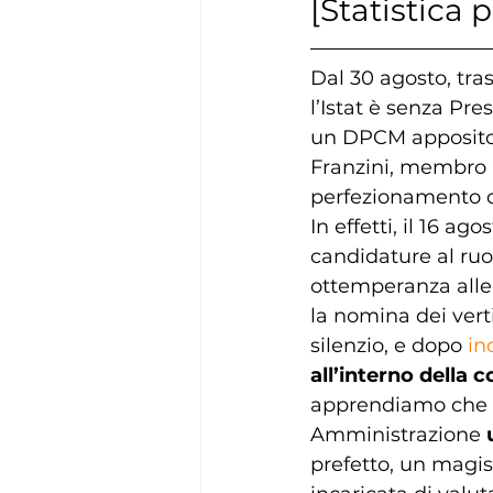
[Statistica
Dal 30 agosto, tras
l’Istat è senza Pr
un DPCM apposito, 
Franzini, membro “
perfezionamento de
In effetti, il 16 ag
candidature al ruol
ottemperanza alle 
la nomina dei verti
silenzio, e dopo 
in
all’interno della 
apprendiamo che s
Amministrazione 
prefetto, un magist