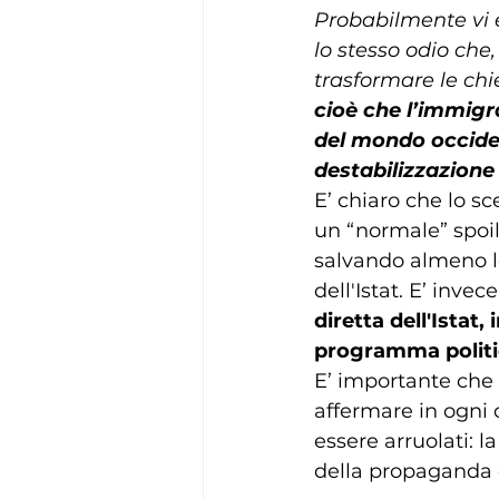
Probabilmente vi è 
lo stesso odio che, 
trasformare le chies
cioè che l’immigr
del mondo occiden
destabilizzazione 
E’ chiaro che lo sc
un “normale” spoil 
salvando almeno le
dell'Istat. E’ invece
diretta dell'Istat,
programma politic
E’ importante che 
affermare in ogni c
essere arruolati: l
della propaganda 