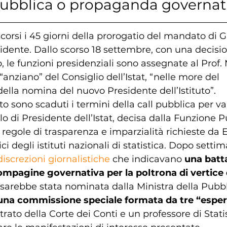
 pubblica o propaganda governat
corsi i 45 giorni della prorogatio del mandato di Gi
esidente. Dallo scorso 18 settembre, con una decisio
le funzioni presidenziali sono assegnate al Prof. 
anziano” del Consiglio dell’Istat, “nelle more del 
lla nomina del nuovo Presidente dell’Istituto”.
osto sono scaduti i termini della call pubblica per va
o di Presidente dell’Istat, decisa dalla Funzione P
regole di trasparenza e imparzialità richieste da E
ci degli istituti nazionali di statistica. Dopo settim
discrezioni giornalistiche
 che indicavano 
una batta
compagine governativa per la poltrona di vertice d
arebbe stata nominata dalla Ministra della Pubbl
una commissione speciale formata da tre “espert
rato della Corte dei Conti e un professore di Statis