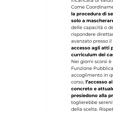
incaricata di valut
Come Coordinament
la procedura di se
solo a mascherare
delle capacità o d
rispondere diretta
avanzato presso il
accesso agli atti 
curriculum dei ca
Nei giorni scorsi è 
Funzione Pubblica c
accoglimento in q
corso, 
l’accesso a
concreto e attuale
presiedono alla p
toglierebbe serenit
della scelta. Risp