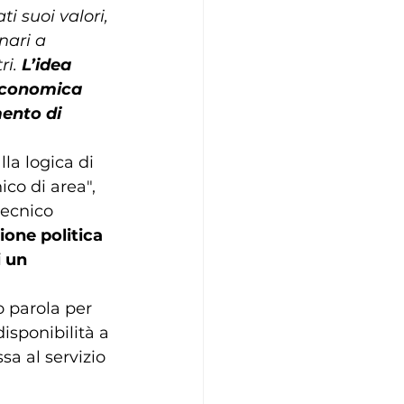
i suoi valori, 
nari a 
i. 
L’idea 
 economica 
ento di 
la logica di 
co di area", 
ecnico 
one politica 
i un 
 parola per 
isponibilità a 
sa al servizio 