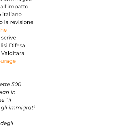
 all’impatto 
 italiano 
o la revisione 
che 
i scrive 
isi Difesa 
 Valditara 
ourage 
ette 500 
lari in 
 “il 
gli immigrati 
degli 