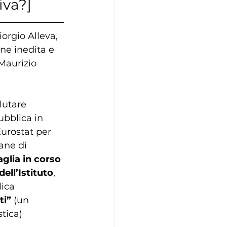
iva?]
orgio Alleva, 
ne inedita e 
Maurizio 
lutare 
ubblica in 
urostat per 
ane di 
glia in corso 
ell’Istituto
, 
ica 
i” 
(un 
tica) 