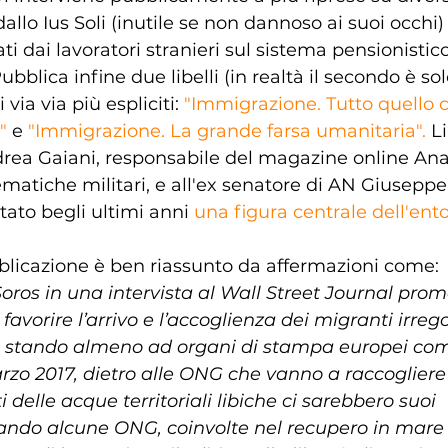
allo Ius Soli (inutile se non dannoso ai suoi occhi)
ti dai lavoratori stranieri sul sistema pensionistico
ubblica infine due libelli (in realtà il secondo è sol
 via via più espliciti: 
"Immigrazione. Tutto quello 
"
 e 
"Immigrazione. La grande farsa umanitaria".
 L
ea Gaiani, responsabile del magazine online Anal
ematiche militari, e all'ex senatore di AN Giuseppe
ato begli ultimi anni 
una figura centrale dell'ent
bblicazione è ben riassunto da affermazioni come:
ros in una intervista al Wall Street Journal prom
 favorire l’arrivo e l’accoglienza dei migranti irrego
 stando almeno ad organi di stampa europei come
rzo 2017, dietro alle ONG che vanno a raccogliere 
ti delle acque territoriali libiche ci sarebbero suoi 
ando alcune ONG, coinvolte nel recupero in mare 