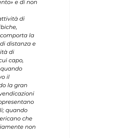
ento» e di non 
tività di 
ibiche, 
o comporta la 
di distanza e 
tà di 
cui capo, 
; quando 
o il 
do la gran 
vendicazioni 
appresentano 
li; quando 
mericano che 
vviamente non 
 