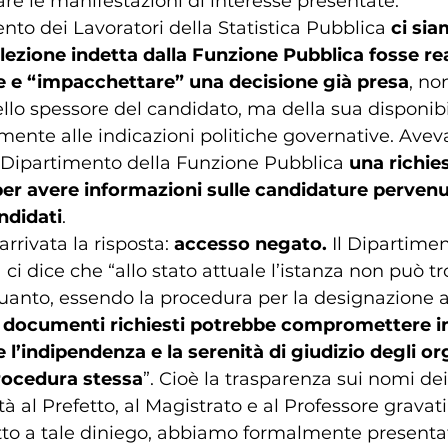
are le manifestazioni di interesse presentate.
o dei Lavoratori della Statistica Pubblica 
ci sia
lezione indetta dalla Funzione Pubblica fosse rea
 e “impacchettare” una decisione già presa
, no
ello spessore del candidato, ma della sua disponibil
mente alle indicazioni politiche governative. Ave
 Dipartimento della Funzione Pubblica 
una richies
per avere informazioni sulle candidature pervenu
ndidati
.
arrivata la risposta: 
accesso negato. 
Il Dipartimen
i dice che “allo stato attuale l’istanza non può tr
uanto, essendo la procedura per la designazione a
i documenti richiesti potrebbe compromettere 
 l’indipendenza e la serenità di giudizio degli or
rocedura stessa
”. Cioè la trasparenza sui nomi dei
à al Prefetto, al Magistrato e al Professore gravati
etto a tale diniego, abbiamo formalmente presentat