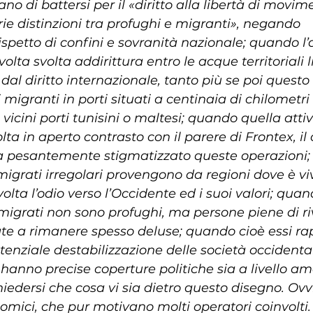
no di battersi per il «diritto alla libertà di movim
rie distinzioni tra profughi e migranti», negando 
ispetto di confini e sovranità nazionale; quando l’at
olta svolta addirittura entro le acque territoriali l
dal diritto internazionale, tanto più se poi quest
migranti in porti situati a centinaia di chilometri 
vicini porti tunisini o maltesi; quando quella attivi
ta in aperto contrasto con il parere di Frontex, il 
a pesantemente stigmatizzato queste operazioni
migrati irregolari provengono da regioni dove è viv
olta l’odio verso l’Occidente ed i suoi valori; quan
migrati non sono profughi, ma persone piene di ri
nate a rimanere spesso deluse; quando cioè essi r
enziale destabilizzazione delle società occidenta
hanno precise coperture politiche sia a livello a
hiedersi che cosa vi sia dietro questo disegno. O
nomici, che pur motivano molti operatori coinvolti.