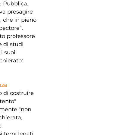
e Pubblica.
ava presagire 
, che in pieno 
pectore”.
to professore 
 di studi 
i suoi 
hierato: 
nza 
 di costruire 
tento" 
temente "non 
chierata, 
.
i temi legati 