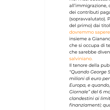
all’immigrazione, d
dei contributi paga
(sopravvalutato). P
del primo) dai titoli
dovremmo sapere
insieme a Gianandr
che si occupa di t
che sarebbe divent
salviniano.
Il tenore della pu
"Quando George So
milioni di euro per
Europa, e quando,
Giornale” del 6 ma
clandestini ai limi
finanziamenti; qu